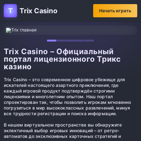
T
Trix Casino
Начать играть
Trix Casino – Официальный
портал лицензионного Трикс
казино
Trix Casino – это современное цифровое убежище для
искателей настоящего азартного приключения, где
каждый игровой продукт подтверждён строгими
лицензиями и многолетним опытом. Наш портал
спроектирован так, чтобы позволить игрокам мгновенно
погрузиться в мир высококлассных развлечений, минуя
все трудности регистрации и поиска информации.
В нашем виртуальном пространстве вы обнаружите
эклектичный выбор игровых инноваций – от ретро-
автоматов до эксклюзивных карточных стратегий и